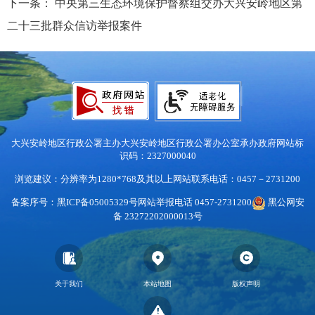
下一条：
中央第三生态环境保护督察组交办大兴安岭地区第
二十三批群众信访举报案件
大兴安岭地区行政公署主办
大兴安岭地区行政公署办公室承办
政府网站标
识码：2327000040
浏览建议：分辨率为1280*768及其以上
网站联系电话：0457－2731200
备案序号：黑ICP备05005329号
网站举报电话 0457-2731200
黑公网安
备 23272202000013号
关于我们
本站地图
版权声明