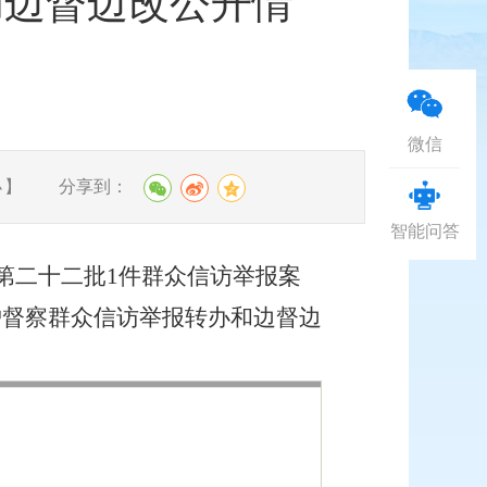
和边督边改公开情
微信
分享到：
小
】
智能问答
第
二十二
批
1
件群众信访举报案
护督察群众信访举报转办和边督边