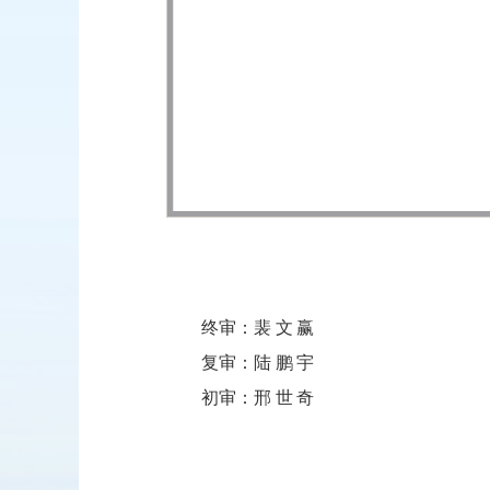
终审：
裴文赢
复审：
陆鹏宇
初审：
邢世奇