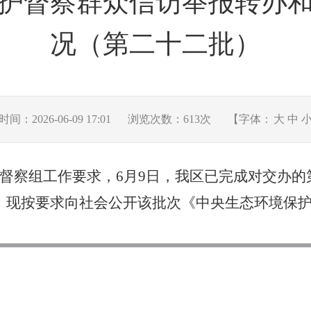
护督察群众信访举报转办
况（第二十二批）
间：2026-06-09 17:01
浏览次数：
613
次
【字体：
大
中
督察组工作要求，
6
月
9
日，我
区
已完成对交办的
。现按要求向社会公开该批次《中央生态环境保