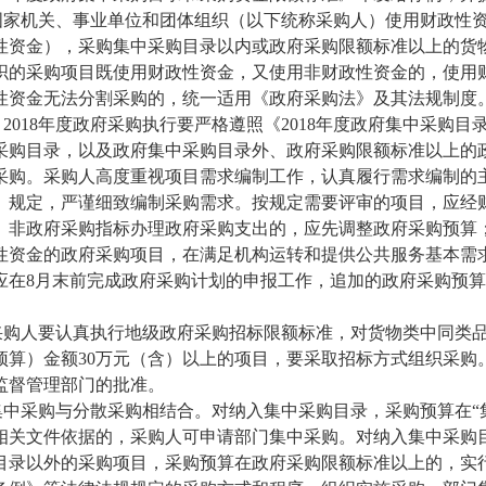
国家机关、事业单位和团体组织（以下统称采购人）使用财政性
性资金），采购集中采购目录以内或政府采购限额标准以上的货
织的采购项目既使用财政性资金，又使用非财政性资金的，使用
性资金无法分割采购的，统一适用《政府采购法》及其法规制度
。
2018
年度政府采购执行要严格遵照《
2018
年度政府集中采购目
采购目录，以及政府集中采购目录外、政府采购限额标准以上的
采购。采购人高度重视项目需求编制工作，认真履行需求编制的
》规定，严谨细致编制采购需求。
按规定需要评审的项目，应经
。非政府采购指标办理政府采购支出的，应先调整政府采购预算
性资金的政府采购项目，在满足机构运转和提供公共服务基本需
应在
8
月末前完成政府采购计划的申报工作，追加的政府采购预算
采购人要认真执行地级政府采购招标限额标准，对货物类中同类
预算）金额
30
万元（含）以上的项目，要采取招标方式组织采购
监督管理部门的批准。
集中采购与分散采购相结合
。对纳入集中采购目录，采购预算在“
相关文件依据的，采购人可申请部门集中采购。对纳入集中采购目
目录以外的采购项目，采购预算在政府采购限额标准以上的，实