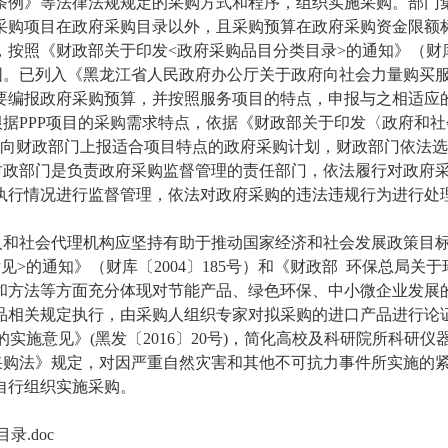
条例》等法律法规规定的采购方式和程序，组织实施采购。部门
采购项目在政府采购目录以外，且采购预算在政府采购资金限额
，按照《财政部关于印发
<
政府采购品目分类目录
>
的通知》（财
围。
已列入《黑龙江省人民政府办公厅关于政府向社会力量购买
要编报政府采购预算，并按照服务项目的特点，申报与之相适应
根据
PPP
项目的采购需求特点，依据《财政部关于印发〈政府和社
，向财政部门上报适合项目特点的政府采购计划，财政部门依法选
财政部门是负责政府采购监督管理的责任部门，依法履行对政府
执行情况进行监督管理，依法对政府采购的违法违规行为进行处
人和社会代理机构应坚持有助于推动国家经济和社会发展政策目
意见
>
的通知》（财库〔
2004
〕
185
号）和《财政部
环保总局关于
和方法等方面充分体现对节能产品、绿色环保、中小微企业发展
品相关规定执行，由采购人组织专家对拟采购的进口产品进行论
的实施意见》
(
黑发〔
2016
〕
20
号
)
，简化高校及科研院所科研仪
采购法》规定，对因严重自然灾害和其他不可抗力事件所实施的
自行组织实施采购。
录.doc