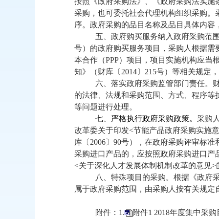
按照《政府采购法》、《政府采购法实施
采购，也可委托社会代理机构组织采购。
序。政府采购的品目名称及品目具体内容
五、政府购买服务纳入政府采购范
号）的政府购买服务项目，采购人根据需
本合作（
PPP
）项目，项目实施机构应当
知》（财库〔
2014
〕
215
号）等相关规定
六、落实政府采购监管部门责任。
的法律、法规和采购范围、方式、程序等
等问题进行处理。
七、严格执行政府采购政策。
采购
改革委关于印发
<
节能产品政府采购实施
库〔
2006
〕
90
号），在政府采购评审标准
采购进口产品的，应按照政府采购进口产
<
关于深化人才发展体制机制改革的意见
>
八、特殊项目的采购。
根据《政府
属于政府采购范围，由采购人按有关规定
附件：
1.
附件1 2018年度集中采购目