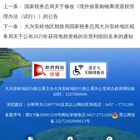
上一条：
国家税务总局关于修改《境外旅客购物离境退税管
理办法（试行）》的公告
下一条：
大兴安岭地区财政局国家税务总局大兴安岭地区税
务局关于公布2025年获得免税资格的非营利组织名单的通知
大兴安岭地区行政公署主办
大兴安岭地区行政公署办公室承办
政府网站标
识码：2327000040
浏览建议：分辨率为1280*768及其以上
网站联系电话：0457－2731200
备案序号：黑ICP备05005329号
网站举报电话 0457-2731200
黑公网安
备 23272202000013号