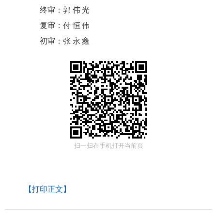
终审：
郭伟光
复审：
付恒伟
初审：
张永鑫
扫一扫在手机打开当前页
【打印正文】