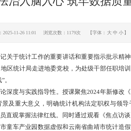
法治入脑入心 筑牢数据质
25-11-26 11:01
浏览次数：
1179
次
【字体：
大
中
小
】
书记关于统计工作的重要讲话和重要指示批示精神
日，地区统计局走进地委党校，为处级干部任职培
”。
理论深度与实践指导性。授课聚焦
2024年新修
背景及重大意义，明确统计机构法定职权与领导
让学员直观掌握法律红线。同时通过观看《焦点访
阳市童车产业园数据虚假和云南省曲靖市统计造假