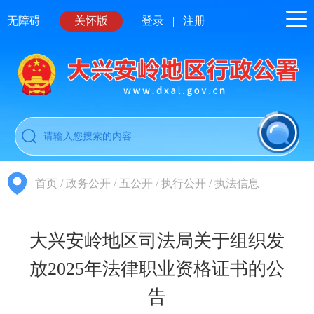
无障碍
|
关怀版
|
登录
|
注册
首页
/
政务公开
/
五公开
/
执行公开
/
执法信息
大兴安岭地区司法局关于组织发
放2025年法律职业资格证书的公
告