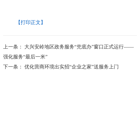
【打印正文】
上一条：
大兴安岭地区政务服务“兜底办”窗口正式运行——
强化服务“最后一米”
下一条：
优化营商环境出实招“企业之家”送服务上门
大兴安岭地区行政公署主办
大兴安岭地区行政公署办公室承办
政府网站标
识码：2327000040
浏览建议：分辨率为1280*768及其以上
网站联系电话：0457－2731200