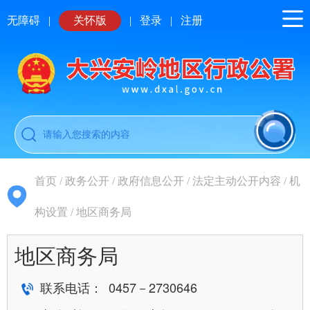
无障碍
|
关怀版
|
登录
|
注册
首页
/
政务公开
/
政府信息公开
/
法定主动公开内容
/
机
构设置
/
地区商务局
地区商务局
联系电话： 0457－2730646