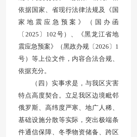
依据国家、省现行法律法规及《国
家地震应急预案》
（
国办函
〔
2025
〕
102
号
）、
《黑龙江省地
震应急预案》（黑政办
规
〔
202
6
〕
1
号）等上位文件，内容合法合规、
依据充分。
（四）实事求是，与我区灾害
特点高度契合。
立足我区边境毗邻
俄罗斯、高纬度严寒、地广人稀、
基础设施分散等实际，突出极端条
件通信保障、冬季物资储备、跨区