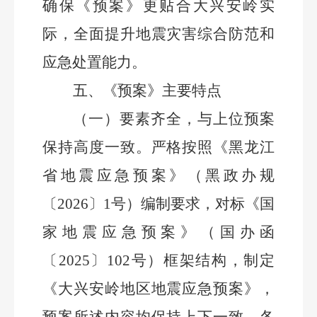
确保
《
预案
》
更贴合大兴安岭实
际，全面提升地震灾害综合防范和
应急处置能力。
五、
《预案》主要特点
（一）要素齐全，与上位预案
保持高度一致。
严格按照
《
黑龙江
省地震应急预案
》
（黑政办
规
〔
202
6
〕
1
号）编制要求，对标《国
家地震应急预案》
（
国办函
〔
2025
〕
102
号
）
框架结构，制定
《大兴安岭地区
地震
应急预案》，