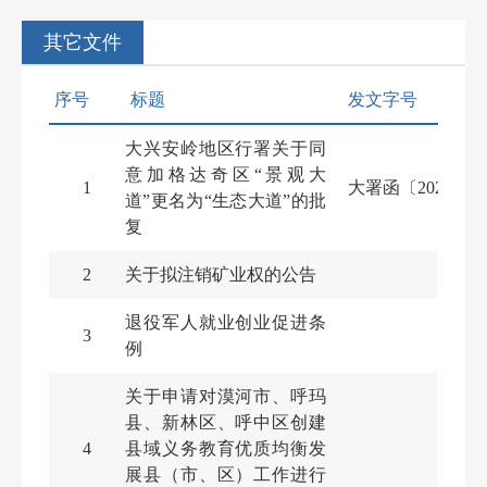
其它文件
序号
标题
发文字号
大兴安岭地区行署关于同
意加格达奇区“景观大
1
大署函〔2026〕7
道”更名为“生态大道”的批
复
2
关于拟注销矿业权的公告
退役军人就业创业促进条
3
例
关于申请对漠河市、呼玛
县、新林区、呼中区创建
4
县域义务教育优质均衡发
展县（市、区）工作进行