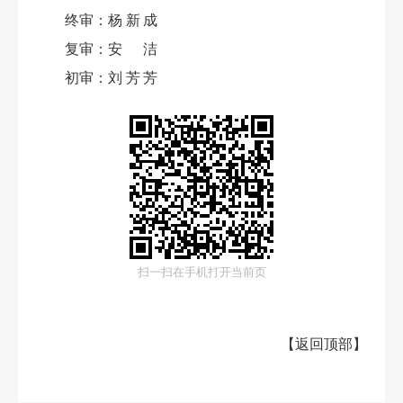
终审：
杨新成
复审：
安洁
初审：
刘芳芳
扫一扫在手机打开当前页
【
返回顶部
】