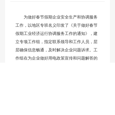
为做好春节假期企业安全生产和协调服务
工作，以地区专班名义印发了《关于做好春节
假期工业经济运行协调服务工作的通知》，建
立专项工作组，指定联系领导和工作人员，层
层确保信息畅通，及时解决企业问题诉求。工
作组在为企业做好用电政策宣传和问题解答的
同时，通过电话回访等方式，做好春节假期企
业生产运行特别是开复工情况的监测和协调。
截至
3
月
3
日，全区
27户应复工
规上工业企业已
全部复工
。
终审：
王春宇