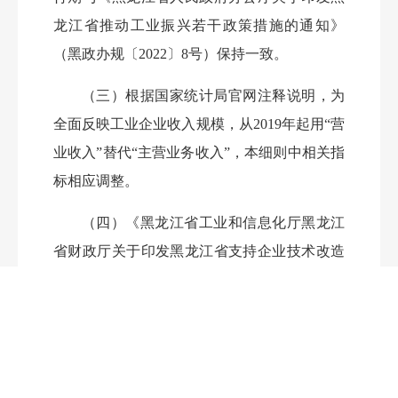
龙江省推动工业振兴若干政策措施的通知》
（黑政办规〔2022〕8号）保持一致。
（三）根据国家统计局官网注释说明，为
全面反映工业企业收入规模，从201
9
年起用“营
业收入”替代“主营业务收入”，本细则中相关指
标相应调整。
（四）《黑龙江省工业和信息化厅黑龙江
省财政厅关于印发黑龙江省支持企业技术改造
等13个政策实施细则的通知》（黑工信规
划
规
联规〔2022〕10号）中的《黑龙江省新增规模
以上工业企业奖励政策实施细则》及与本文内
容不符的相关文件同时废止。