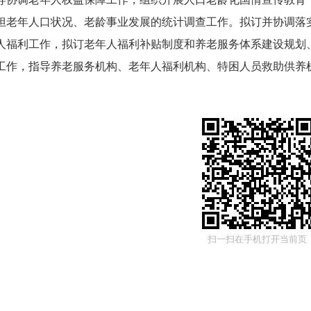
机构
职责：
承担地区老龄工作委员会的
具体工作。拟订并协
导协调老年人权益保障工作，组织开展人口老龄化国情宣传教
育
担老年人口状况、
老龄事业发展的统计调查工作。拟订并协调落
人福利工作，拟订老年人福利补贴制度和养老服务体系建设规划
工作，指导养老服务机构、老年人福利机构、特困人员救助
供养
扫一扫在手机打开当前页