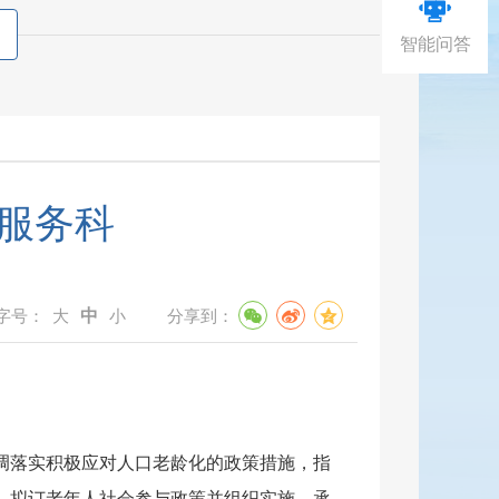
智能问答
服务科
中
问量：
730
字号：
大
小