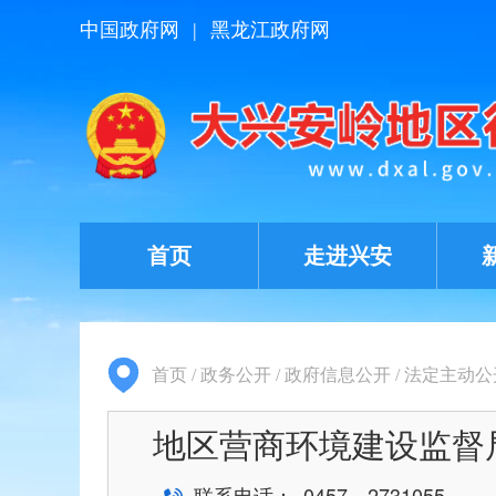
中国政府网
|
黑龙江政府网
首页
走进兴安
首页
/
政务公开
/
政府信息公开
/
法定主动公
地区营商环境建设监督
联系电话： 0457－2731055