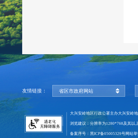
友情链接：
省区市政府网站
大兴安岭地区行政公署主办
大兴安岭地
浏览建议：分辨率为1280*768及其以
备案序号：黑ICP备05005329号
网站举报