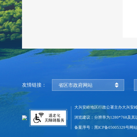
友情链接：
省区市政府网站
大兴安岭地区行政公署主办
大兴安
浏览建议：分辨率为1280*768及其
备案序号：黑ICP备05005329号
网站