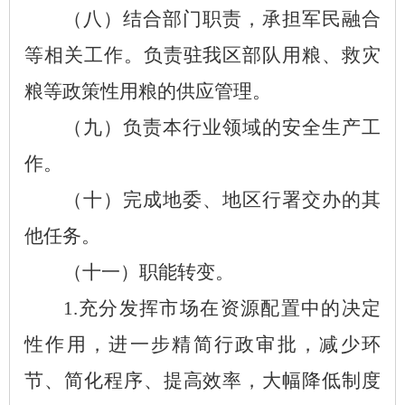
（
八
）
结合部门职责
，
承担军民融合
等相关工作。负责驻我
区
部队用粮、救灾
粮等政策性用粮的供应管理。
（
九
）
负责本行业领域的安全生产工
作。
（
十
）
完成
地委
、
地区行署
交办的其
他任务。
（
十一
）
职能转变。
1.充分发挥市场在资源配置中的决定
性作用
，
进一步精简行政审批
，
减少环
节、简化程序
、
提高效率
，
大幅降低制度