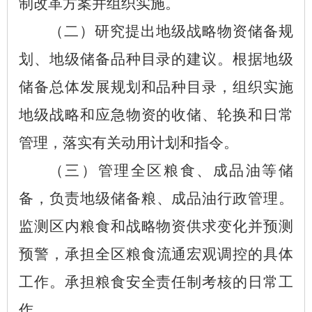
制改革方案并组织
实施。
（
二
）
研究提出
地
级战略物资储备规
划、
地
级储备品种目录的建议。根据
地
级
储备总体发展规划和品种目录
，
组织实施
地
级战略和应急物资的收储、轮换和日常
管理
，
落实有关动用计划和指令。
（
三
）
管理全
区
粮食、成品油等储
备
，
负责
地
级储备粮、成品油行政管理。
监测
区
内粮食和战略物资供求变化并预测
预警
，
承担全
区
粮食流通宏观调控的具体
工作。承担粮食安全责任制
考核
的日常工
作。