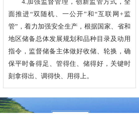
4.加强监督管理
，
创新监管方式
，
全
面推进
“双随机、一公开”和
“
互联网
+监
管”
，
着力加强安全生产
，
根据国家
、
省
和
地区
储备总体发展规划和品种目录及动用
指令
，
监督储备主体做好收储、轮换
，
确
保平时备得足、管得住、储得好
，
关键时
刻拿得出、调得快、用得上。
大兴安岭地区行政公署主办
大兴安岭地区行政公署办公室承办
政府网站标