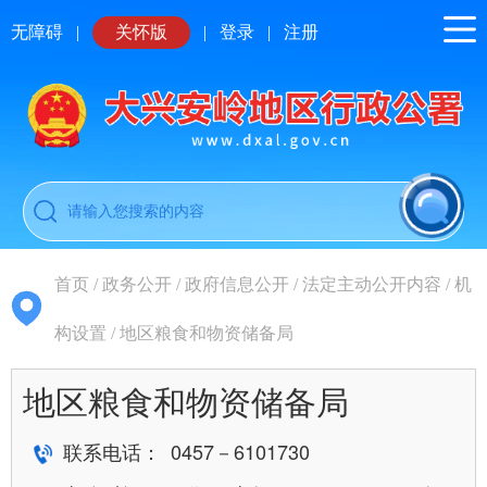
无障碍
|
关怀版
|
登录
|
注册
首页
/
政务公开
/
政府信息公开
/
法定主动公开内容
/
机
构设置
/
地区粮食和物资储备局
地区粮食和物资储备局
联系电话： 0457－6101730