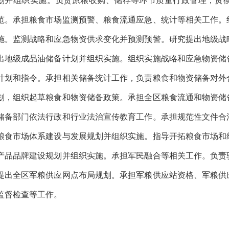
划并组织实施。负责原粮收购、储存等环节质量行政管理，
贯
范。承担粮食市场监测预警、粮食流通应急、统计等相关工作。
施。监测战略和应急物资供求变化并预测预警
。
研究提出
地
级战
出地级成品油储备计划并组织实施。
组织实施战略和应急物资储
计划和指令。承担相关储备统计工作，负责
粮食和
物资储备对外
划，组织起草粮食和物资储备政策。承担全
区
粮食流通和物资储
储备部门依法行政和行业法治宣传教育工作。承担规范性文件合
粮食市场体系建设与发展规划并组织实施。指导开拓粮食市场和
产品品牌建设规划并组织实施。承担军民融合等相关工作。负责
提出全
区
军粮供应网点布局规划。承担军粮供应站资格
、军粮供
监督检查等工作。