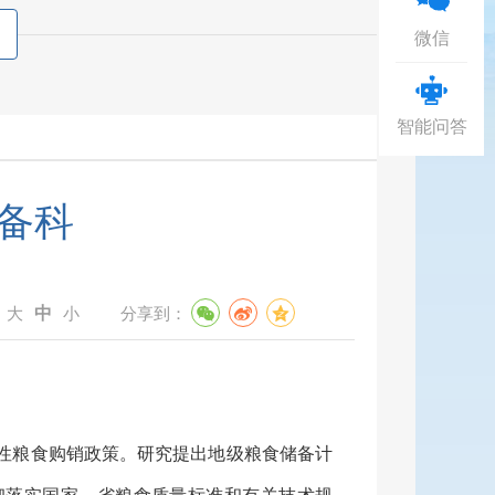
微信
智能问答
备科
中
：
大
小
分享到：
性粮食购销政策。研究提出
地级
粮食储备计