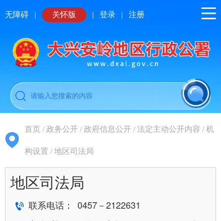
无障碍
|
关怀版
|
登录
|
注册
首页
/
政务公开
/
政府信息公开
/
法定主动公开内容
/
机
构设置
/
地区司法局
地区司法局
联系电话： 0457－2122631