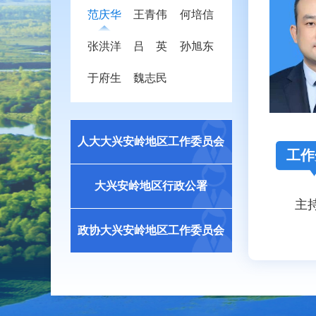
范庆华
王青伟
何培信
张洪洋
吕 英
孙旭东
于府生
魏志民
人大大兴安岭地区工作委员会
工作
大兴安岭地区行政公署
主
政协大兴安岭地区工作委员会