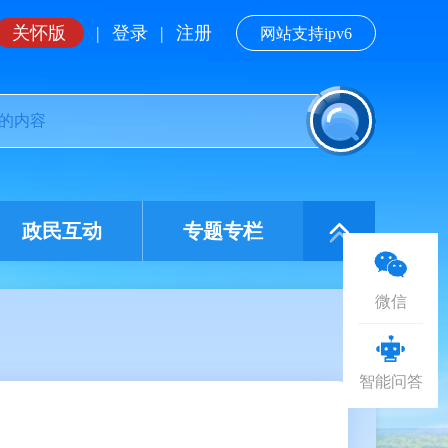
关怀版
|
登录
|
注册
网站支持ipv6
政民互动
专题专栏
微信
智能问答