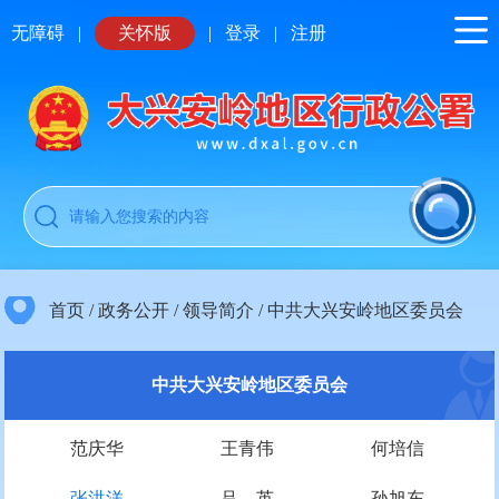
无障碍
|
关怀版
|
登录
|
注册
首页
/
政务公开
/
领导简介
/
中共大兴安岭地区委员会
中共大兴安岭地区委员会
范庆华
王青伟
何培信
张洪洋
吕 英
孙旭东