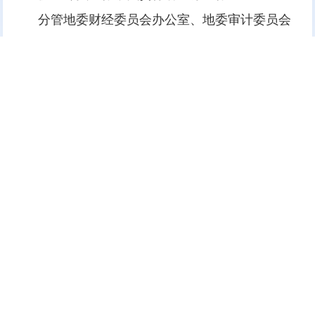
分管地委财经委员会办公室、地委审计委员会
办公室、地委军民融合发展委员会办公室、地委边
防委员会办公室。
联系军分区、驻大兴安岭部队和大兴安岭林业
集团公司。
大兴安岭地区行政公署主办
大兴安岭地区行政公署办公室承办
政府网站标
识码：2327000040
浏览建议：分辨率为1280*768及其以上
网站联系电话：0457－2731200