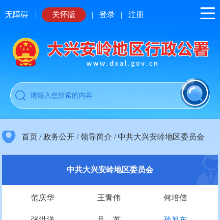
无障碍
|
关怀版
|
登录
|
注册
首页
/
政务公开
/
领导简介
/
中共大兴安岭地区委员会
中共大兴安岭地区委员会
范庆华
王青伟
何培信
张洪洋
吕 英
孙旭东