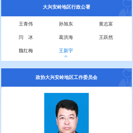
大兴安岭地区行政公署
王青伟
孙旭东
黄志富
闫 冰
葛洪海
王跃然
魏红梅
王新宇
政协大兴安岭地区工作委员会