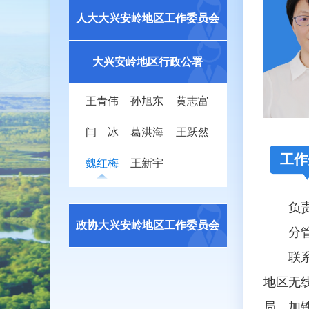
人大大兴安岭地区工作委员会
大兴安岭地区行政公署
王青伟
孙旭东
黄志富
闫 冰
葛洪海
王跃然
工作
魏红梅
王新宇
负
政协大兴安岭地区工作委员会
分管地
联系地
地区无
局、加